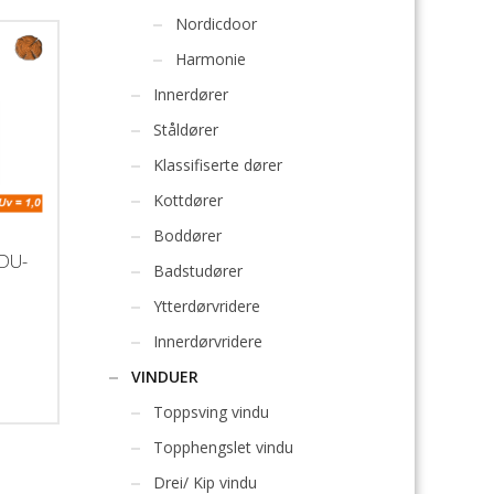
Nordicdoor
Harmonie
Innerdører
Ståldører
Klassifiserte dører
Kottdører
Boddører
DU-
Badstudører
Ytterdørvridere
Innerdørvridere
VINDUER
stid:
Toppsving vindu
r
Topphengslet vindu
Drei/ Kip vindu