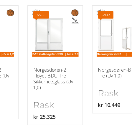
SALE!
SALE!
2
Norgesdøren-2
Norgesdøren-B
e (Uv
Fløyet-BDU-Tre-
Tre (Uv 1,0)
Sikkerhetsglass (Uv
1,0)
Rask
Rask
levering
kr
gstid:
leveringstid:
5-6 uke
kr
er
5-6 uker
Balkongdør i norsk