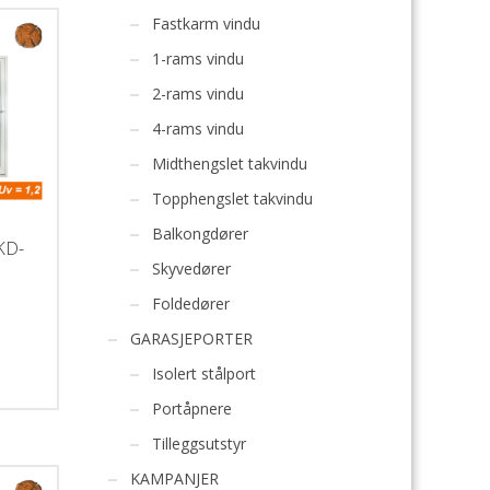
g i
rer
Fastkarm vindu
jøtt
1-rams vindu
ell i
2-rams vindu
4-rams vindu
s
Midthengslet takvindu
Topphengslet takvindu
e
Balkongdører
KD-
ke
Skyvedører
imte
e)
Foldedører
i
GARASJEPORTER
stid:
 på
Isolert stålport
g
Portåpnere
r
dig
Tilleggsutstyr
øyde
itet!
ke
KAMPANJER
jøtt