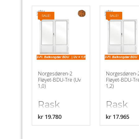
SALE!
SALE!
Norgesdøren-2
Norgesdøren-
Fløyet-BDU-Tre (Uv
Fløyet-BDU-Tr
1,0)
1,2)
Rask
Rask
leveringstid:
leverin
kr
kr
5-6 uker
5-6 uk