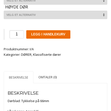
HØYDE DØR
Harmonie
LEGG I HANDLEKURV
Klima
EI30/35dB
Produktnummer:
Brann
I/A
Kategorier:
og
DØRER
,
Klassifiserte dører
lydklassifisert
Innerdør
antall
OMTALER (0)
BESKRIVELSE
BESKRIVELSE
Dørblad: Tykkelse på 66mm