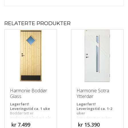
RELATERTE PRODUKTER
Harmonie Boddør
Harmonie Sotra
Glass
Ytterdør
Lagerført!
Lagerført!
Leveringstid ca. 1 uke
Leveringstid ca. 1-2
Boddør tett er
uker
tradisjonelt håndverk når
Sotra døren er av høy
det gjelder produksjon
kvalitet med solide
kr
kr
og materialvalg. Solid
fresninger og er vakkert